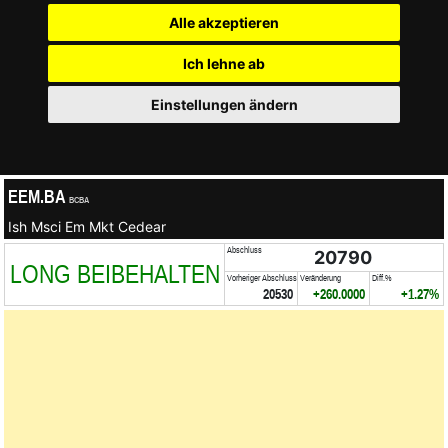
Alle akzeptieren
Ich lehne ab
Einstellungen ändern
EEM.BA
BCBA
Ish Msci Em Mkt Cedear
Abschluss
20790
LONG BEIBEHALTEN
Vorheriger Abschluss
Veränderung
Diff.%
20530
+260.0000
+1.27%