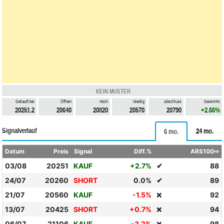
KEIN MUSTER
Gekauft bei
Öffnen
Hoch
Niedrig
Abschluss
Gewinn%
20251.2
20640
20820
20570
20790
+2.66%
Signalverlauf
24 mo.
6 mo.
Datum
Preis
Signal
Diff.%
ARS100⇨
03/08
20251
KAUF
+2.7%
✔
88
24/07
20260
SHORT
0.0%
✔
89
21/07
20560
KAUF
-1.5%
92
❌
13/07
20425
SHORT
+0.7%
94
❌
06/07
21106
KAUF
-3.2%
98