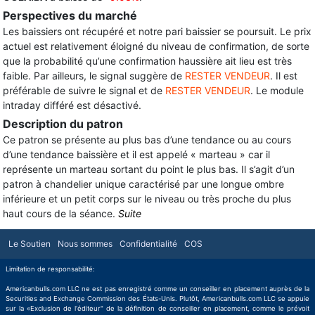
Perspectives du marché
Les baissiers ont récupéré et notre pari baissier se poursuit. Le prix
actuel est relativement éloigné du niveau de confirmation, de sorte
que la probabilité qu’une confirmation haussière ait lieu est très
faible. Par ailleurs, le signal suggère de
RESTER VENDEUR
. Il est
préférable de suivre le signal et de
RESTER VENDEUR
. Le module
intraday différé est désactivé.
Description du patron
Ce patron se présente au plus bas d’une tendance ou au cours
d’une tendance baissière et il est appelé « marteau » car il
représente un marteau sortant du point le plus bas. Il s’agit d’un
patron à chandelier unique caractérisé par une longue ombre
inférieure et un petit corps sur le niveau ou très proche du plus
haut cours de la séance.
Suite
Le Soutien
Nous sommes
Confidentialité
COS
Limitation de responsabilité:
Americanbulls.com LLC ne est pas enregistré comme un conseiller en placement auprès de la
Securities and Exchange Commission des États-Unis. Plutôt, Americanbulls.com LLC se appuie
sur la «Exclusion de l'éditeur" de la définition de conseiller en placement, comme le prévoit