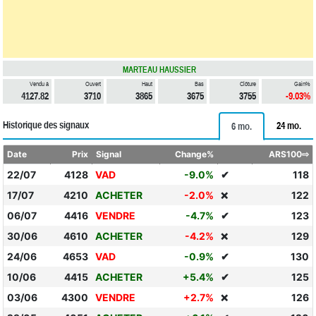
MARTEAU HAUSSIER
Vendu à
Ouvert
Haut
Bas
Clôture
Gain%
4127.82
3710
3865
3675
3755
-9.03%
Historique des signaux
24 mo.
6 mo.
Date
Prix
Signal
Change%
ARS100⇨
22/07
4128
VAD
-9.0%
✔
118
17/07
4210
ACHETER
-2.0%
122
❌
06/07
4416
VENDRE
-4.7%
✔
123
30/06
4610
ACHETER
-4.2%
129
❌
24/06
4653
VAD
-0.9%
✔
130
10/06
4415
ACHETER
+5.4%
✔
125
03/06
4300
VENDRE
+2.7%
126
❌