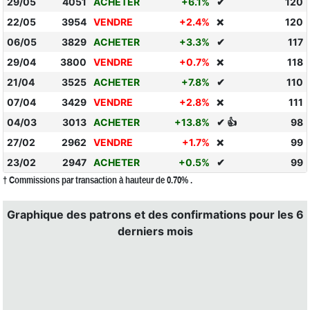
29/05
4051
ACHETER
+6.1%
✔
120
22/05
3954
VENDRE
+2.4%
120
❌
06/05
3829
ACHETER
+3.3%
✔
117
29/04
3800
VENDRE
+0.7%
118
❌
21/04
3525
ACHETER
+7.8%
✔
110
07/04
3429
VENDRE
+2.8%
111
❌
04/03
3013
ACHETER
+13.8%
✔ 👍
98
27/02
2962
VENDRE
+1.7%
99
❌
23/02
2947
ACHETER
+0.5%
✔
99
† Commissions par transaction à hauteur de 0.70% .
Graphique des patrons et des confirmations pour les 6
derniers mois