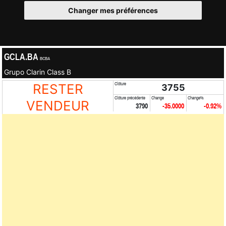
Changer mes préférences
GCLA.BA
BCBA
Grupo Clarin Class B
RESTER
Clôture
3755
Clôture précédente
Change
Change%
VENDEUR
3790
-35.0000
-0.92%