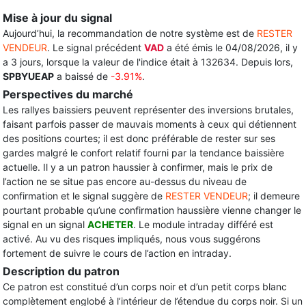
Mise à jour du signal
Aujourd’hui, la recommandation de notre système est de
RESTER
VENDEUR
. Le signal précédent
VAD
a été émis le 04/08/2026, il y
a 3 jours, lorsque la valeur de l'indice était à 132634. Depuis lors,
SPBYUEAP
a baissé de
-3.91%
.
Perspectives du marché
Les rallyes baissiers peuvent représenter des inversions brutales,
faisant parfois passer de mauvais moments à ceux qui détiennent
des positions courtes; il est donc préférable de rester sur ses
gardes malgré le confort relatif fourni par la tendance baissière
actuelle. Il y a un patron haussier à confirmer, mais le prix de
l’action ne se situe pas encore au-dessus du niveau de
confirmation et le signal suggère de
RESTER VENDEUR
; il demeure
pourtant probable qu’une confirmation haussière vienne changer le
signal en un signal
ACHETER
. Le module intraday différé est
activé. Au vu des risques impliqués, nous vous suggérons
fortement de suivre le cours de l’action en intraday.
Description du patron
Ce patron est constitué d’un corps noir et d’un petit corps blanc
complètement englobé à l’intérieur de l’étendue du corps noir. Si un