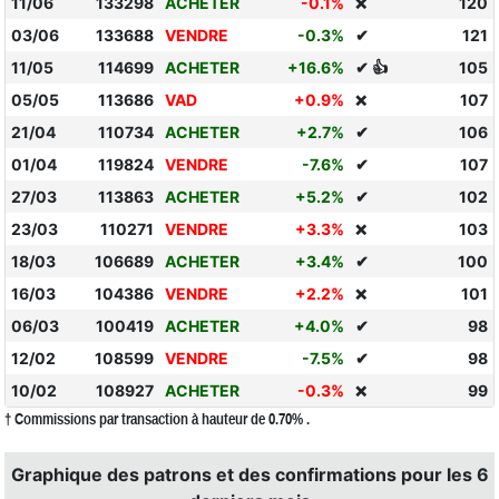
11/06
133298
ACHETER
-0.1%
120
❌
03/06
133688
VENDRE
-0.3%
✔
121
11/05
114699
ACHETER
+16.6%
✔ 👍
105
05/05
113686
VAD
+0.9%
107
❌
21/04
110734
ACHETER
+2.7%
✔
106
01/04
119824
VENDRE
-7.6%
✔
107
27/03
113863
ACHETER
+5.2%
✔
102
23/03
110271
VENDRE
+3.3%
103
❌
18/03
106689
ACHETER
+3.4%
✔
100
16/03
104386
VENDRE
+2.2%
101
❌
06/03
100419
ACHETER
+4.0%
✔
98
12/02
108599
VENDRE
-7.5%
✔
98
10/02
108927
ACHETER
-0.3%
99
❌
† Commissions par transaction à hauteur de 0.70% .
Graphique des patrons et des confirmations pour les 6