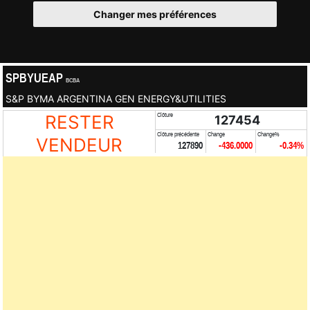
Changer mes préférences
SPBYUEAP
BCBA
S&P BYMA ARGENTINA GEN ENERGY&UTILITIES
RESTER
Clôture
127454
Clôture précédente
Change
Change%
VENDEUR
127890
-436.0000
-0.34%