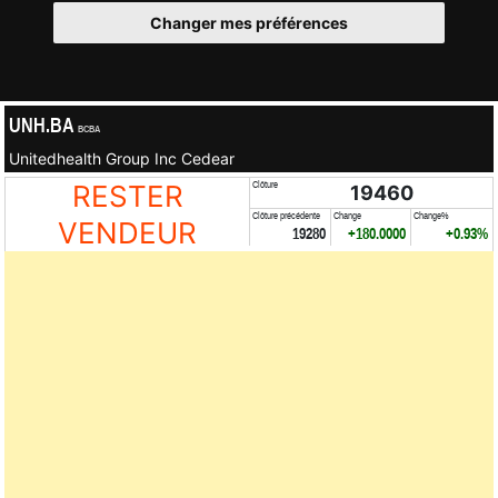
Changer mes préférences
UNH.BA
BCBA
Unitedhealth Group Inc Cedear
RESTER
Clôture
19460
Clôture précédente
Change
Change%
VENDEUR
19280
+180.0000
+0.93%