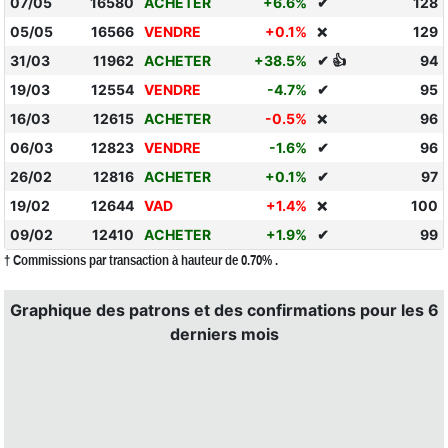
07/05
16580
ACHETER
+6.6%
✔
128
05/05
16566
VENDRE
+0.1%
129
❌
31/03
11962
ACHETER
+38.5%
✔ 👍
94
19/03
12554
VENDRE
-4.7%
✔
95
16/03
12615
ACHETER
-0.5%
96
❌
06/03
12823
VENDRE
-1.6%
✔
96
26/02
12816
ACHETER
+0.1%
✔
97
19/02
12644
VAD
+1.4%
100
❌
09/02
12410
ACHETER
+1.9%
✔
99
† Commissions par transaction à hauteur de 0.70% .
Graphique des patrons et des confirmations pour les 6
derniers mois