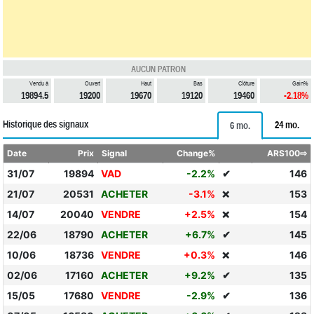
AUCUN PATRON
Vendu à
Ouvert
Haut
Bas
Clôture
Gain%
19894.5
19200
19670
19120
19460
-2.18%
Historique des signaux
24 mo.
6 mo.
Date
Prix
Signal
Change%
ARS100⇨
31/07
19894
VAD
-2.2%
✔
146
21/07
20531
ACHETER
-3.1%
153
❌
14/07
20040
VENDRE
+2.5%
154
❌
22/06
18790
ACHETER
+6.7%
✔
145
10/06
18736
VENDRE
+0.3%
146
❌
02/06
17160
ACHETER
+9.2%
✔
135
15/05
17680
VENDRE
-2.9%
✔
136