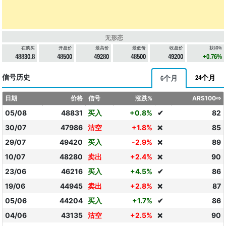
无形态
在购买
开盘价
最高价
最低价
收盘价
获得%
48830.8
48500
49280
48500
49200
+0.76%
信号历史
24个月
6个月
日期
价格
信号
涨跌%
ARS100⇨
05/08
48831
买入
+0.8%
✔
82
30/07
47986
沽空
+1.8%
85
❌
29/07
49420
买入
-2.9%
89
❌
10/07
48280
卖出
+2.4%
90
❌
23/06
46216
买入
+4.5%
✔
86
19/06
44945
卖出
+2.8%
87
❌
05/06
44204
买入
+1.7%
✔
86
04/06
43135
沽空
+2.5%
90
❌