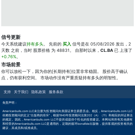
信号更新
今天系统建议
持有多头
。 先前的
买入
信号是在 05/08/2026 发出，2
天数 之前，当时 股票价格 为 48831。 自那时以来，
CL.BA
已 上涨了
+0.76%
。
市场前景
你可以放松一下，因为你的[长期持有]位置非常稳固。 股价高于确认
点，仍有获利空间。 市场动作没有严重质疑持有多头的明智性。
支持
关于我们
隐私政策
服务条款
免责声明：
Americanbulls.com LLC未注册为投资顾问向美国证券交易委员会。相反，Americanbulls.com LLC
依赖投资顾问的定义“出版商的排斥”，根据1940年投资顾问法第202（A）（11）和相应的州证券法
的规定。因此，Americanbulls.com LLC不提供或提供个性化的投资建议。本网站和所有其他拥有
和经营的Americanbulls.com LLC是通用的，定期的循环bonafide出版物，提供客观的投资相关的
建议，其成员和/或准成员。