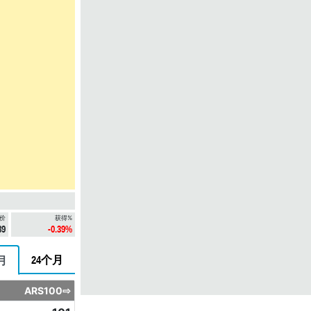
价
获得%
89
-0.39%
24个月
月
ARS100⇨