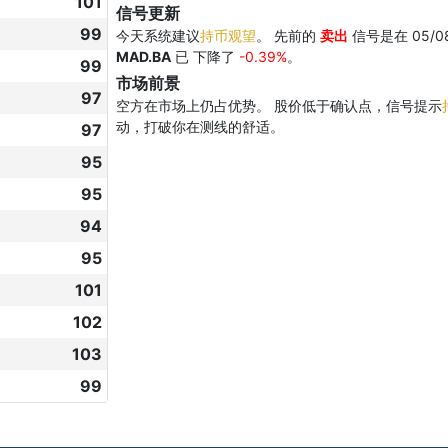
101
信号更新
99
今天系统建议
持币观望
。 先前的
卖出
信号是在 05/0
MAD.BA
已 下降了
-0.39%
。
99
市场前景
97
空方在市场上仍占优势。 股价低于确认点，信号提示
动，打破你在测线的舒适。
97
95
95
94
95
101
102
103
99