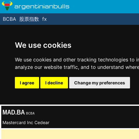
argentinianbulls
BCBA
股票指数
fx
We use cookies
We use cookies and other tracking technologies to 
analyze our website traffic, and to understand where
I agree
I decline
Change my preferences
MAD.BA
BCBA
Mastercard Inc Cedear