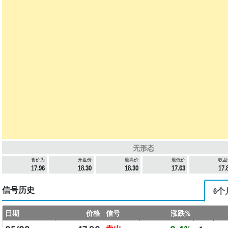
无形态
售价为
开盘价
最高价
最低价
收盘
17.96
18.30
18.30
17.63
17.
信号历史
6个
日期
价格
信号
涨跌%