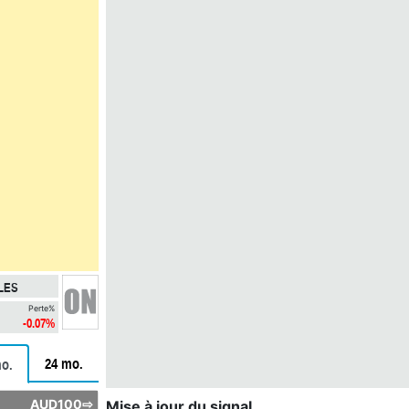
LES
Perte%
-0.07%
24 mo.
o.
AUD100⇨
Mise à jour du signal