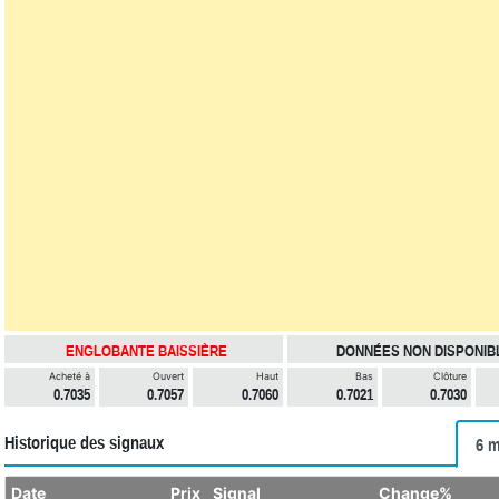
ENGLOBANTE BAISSIÈRE
DONNÉES NON DISPONIB
Acheté à
Ouvert
Haut
Bas
Clôture
0.7035
0.7057
0.7060
0.7021
0.7030
Historique des signaux
6 m
Date
Prix
Signal
Change%