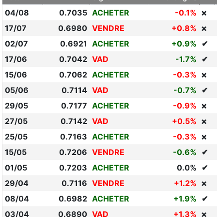
04/08
0.7035
ACHETER
-0.1%
❌
17/07
0.6980
VENDRE
+0.8%
❌
02/07
0.6921
ACHETER
+0.9%
✔
17/06
0.7042
VAD
-1.7%
✔
15/06
0.7062
ACHETER
-0.3%
❌
05/06
0.7114
VAD
-0.7%
✔
29/05
0.7177
ACHETER
-0.9%
❌
27/05
0.7142
VAD
+0.5%
❌
25/05
0.7163
ACHETER
-0.3%
❌
15/05
0.7206
VENDRE
-0.6%
✔
01/05
0.7203
ACHETER
0.0%
✔
29/04
0.7116
VENDRE
+1.2%
❌
08/04
0.6982
ACHETER
+1.9%
✔
03/04
0.6890
VAD
+1.3%
❌