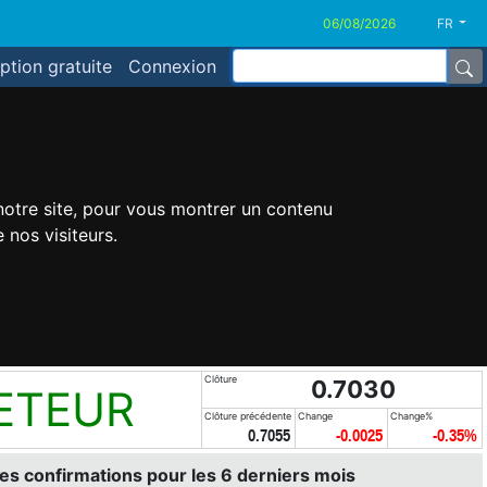
FR
iption gratuite
Connexion
 notre site, pour vous montrer un contenu
 nos visiteurs.
Clôture
0.7030
ETEUR
Clôture précédente
Change
Change%
0.7055
-0.0025
-0.35%
es confirmations pour les 6 derniers mois