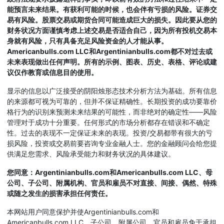
能预言未来结果。有获利可能的时候，也会伴有亏损的风险。证券交
易有风险。股票交易或期货合同可能造成巨大的损失。因此要从您的
财务状况方面谨慎考虑上述交易是否适合自己，因为所有投机交易本
身就有风险，只有具备充足风险资金的人才能从事。
Americanbulls.com LLC和Argentinianbulls.com都不对过去或
未来表现做出任何声明。所有的示例、图表、历史、表格、评论或建
议仅作教育或信息目的使用。
显示的信息以广泛接受的阴阳烛形态技术分析方法为基础。所有信息
的来源都可视为可靠的，但并不保证精确性。长期投资的成功要靠价
格行为的识别来预测未来结果的可能性，而非绝对的确定性——风险
管理对于成功十分重要。任何形式的市场分析都存在错误和不确定
性。过去的表现不一定保证未来的表现。投资/交易都带有很大的亏
损风险，投资或交易前要咨询专业金融人士。您的金融顾问会给您提
供满足您需求、风险承受能力和财务状况的具体建议。
您同意：Argentinianbulls.com和Americanbulls.com LLC、母
公司、子公司、附属机构、官员和雇员不对直接、间接、偶然、特殊
或随之发生的损害承担任何责任。
本网站用户同意保护并使Argentinianbulls.com和
Americanbulls.com LLC、子公司、附属公司、官员和雇员免于承担