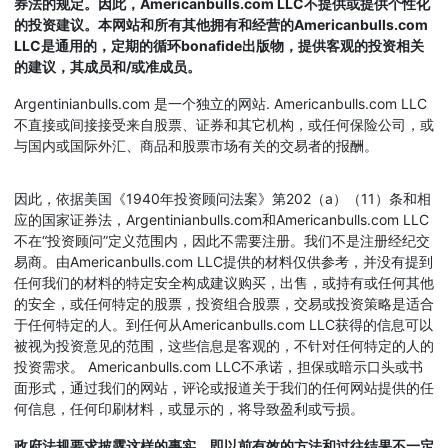
券法的规定。因此，Americanbulls.com LLC不提供或提供个性化
的投资建议。本网站和所有其他拥有和经营的Americanbulls.com
LLC是通用的，定期的循环bonafide出版物，提供客观的投资相关
的建议，其成员和/或准成员。
Argentinianbulls.com 是一个独立的网站. Americanbulls.com LLC
不直接或间接接受来自股票、证券和其它机构，或任何保险公司，或
与国内或国际外汇、商品和股票市场有关的交易者的报酬。
因此，依据美国《1940年投资顾问法案》第202（a）（11）条和相
应的国家证券法，Argentinianbulls.com和Americanbulls.com LLC
不在“投资顾问”定义范围内，因此不需要注册。我们不是注册经纪交
易商。由Americanbulls.com LLC提供的材料仅供参考，并没有提到
任何我们的材料的特定安全构成建议购买，出售，或持有或任何其他
的安全，或任何特定的股票，投资组合股票，交易或投资策略是适合
于任何特定的人。到任何从Americanbulls.com LLC获得的信息可以
被视为投资意见的范围，这些信息是客观的，不针对任何特定的人的
投资需求。 Americanbulls.com LLC不承诺，担保或暗示口头或书
面形式，通过我们的网站，评论或报道关于我们的任何网站提供的任
何信息，任何印刷材料，或显示的，将导致盈利或亏损。
政府法规要求披露这样的事实，即以前有效的方法和过往结果不一定